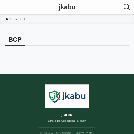
jkabu
ホーム
BCP
BCP
jkabu
Strategic Consulting & Tech
※「jkabu」は登録商標（出願中）です。