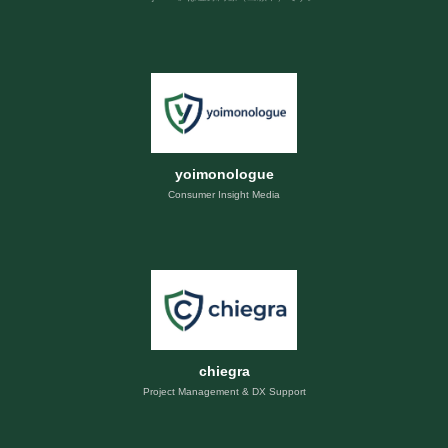
yoimonologue
Consumer Insight Media
chiegra
Project Management & DX Support