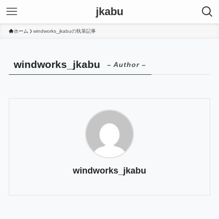
jkabu
ホーム
windworks_jkabuの執筆記事
windworks_jkabu
– Author –
windworks_jkabu